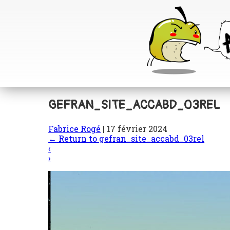
GEFRAN_SITE_ACCABD_03REL
Fabrice Rogé
|
17 février 2024
←
Return to gefran_site_accabd_03rel
‹
›