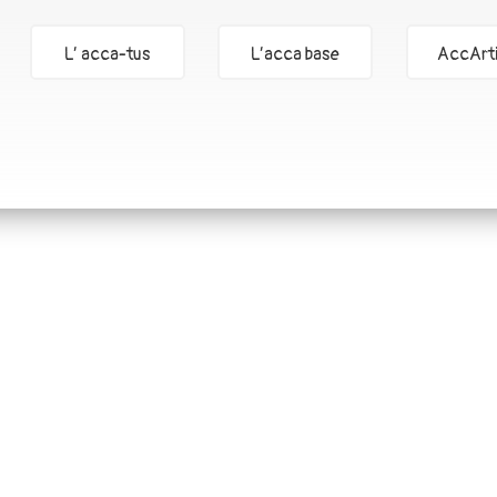
L’ acca-tus
L’acca base
AccArti