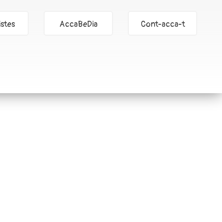
stes
AccaBeDia
Cont-acca-t